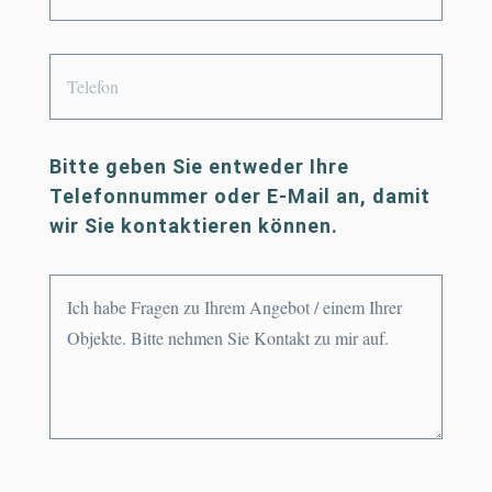
-
M
T
a
e
i
l
Bitte geben Sie entweder Ihre
l
e
Telefonnummer oder E-Mail an, damit
*
wir Sie kontaktieren können.
f
o
w
n
e
i
t
e
r