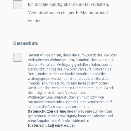
Ich möchte künftig über neue Bauvorhaben,
e
Verkaufsaktionen etc. per E-Mail informiert
A
werden.
n
l
Datenschutz
*
i
Hiermit willige ich ein, dass die zum Zweck des An- oder
Verkaufs von Wohneigentum/Grundstücken von mir in
e
diesem Portal zur Verfügung gestellten Daten, auch an
zur Durchführung des An- oder Verkaufs notwendige
g
Dritte, insbesondere an hierfür beauftragte Makler,
weitergegeben werden dürfen und dass die Eurytos
e
Immobilien GmbH & Co. KG und Invesco Immobilien
GmbH und Ihre verbundenen Unternehmen zum Zweck
des möglichen An- und Verkaufs von
n
Wohneigentum/Grundstücken an mich bzw. von
mir meine personenbezogenen Daten verarbeiten darf.
Ich habe die Datenschutzinformation und
Datenschutzerklärung
dieser Webseite zur Kenntnis
genommen. Meine Einwilligung kann ich jederzeit und
ohne Angaben von Gründen widerrufen.
(datenschutz@eurytos.de)
senden