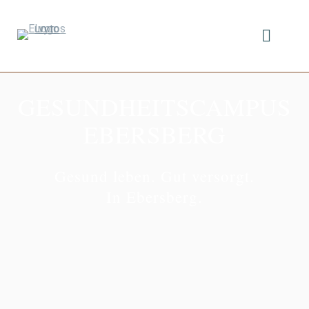
GESUNDHEITS­CAMPUS
EBERSBERG
Gesund leben. Gut versorgt.
In Ebersberg.